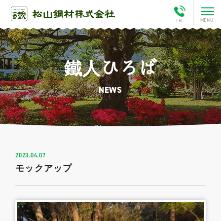
鐵人ひろば
ホーム
NEWS
会社案内
This is Matsuyama
松山チャンネル
2023.04.07
モックアップ
アクセス
鐵人ひろば