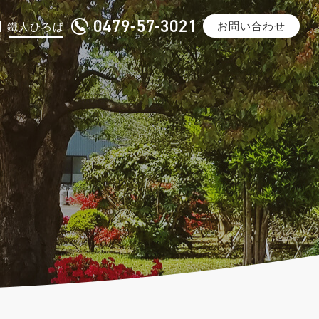
0479-57-3021
お問い合わせ
鐵人ひろば
沿革
一般鋼材加工
メディア掲載
みけどうぶち・スーパーダイマ
®
ご紹介