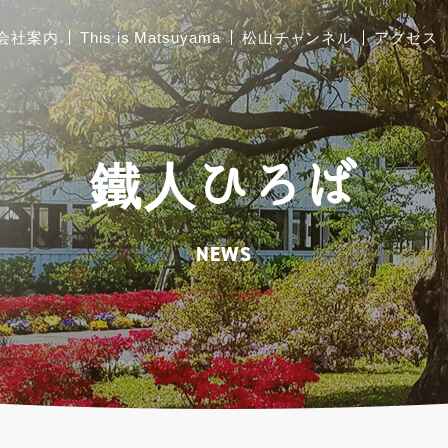
会社案内
This is Matsuyama
松山チャンネル
アクセス
ご挨拶
胴縁加工
鐵人ひろば
会社概要
太陽光架台設計製作
工場および関連施設の
NEWS