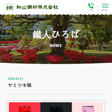
鐵人ひろば
ホーム
NEWS
会社案内
This is Matsuyama
松山チャンネル
2026.05.27
ヤミツキ味
アクセス
鐵人ひろば