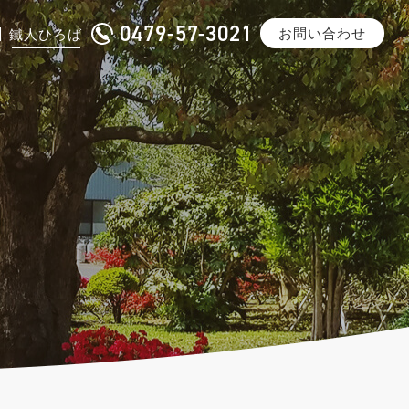
0479-57-3021
お問い合わせ
鐵人ひろば
沿革
一般鋼材加工
メディア掲載
みけどうぶち・スーパーダイマ
®
ご紹介