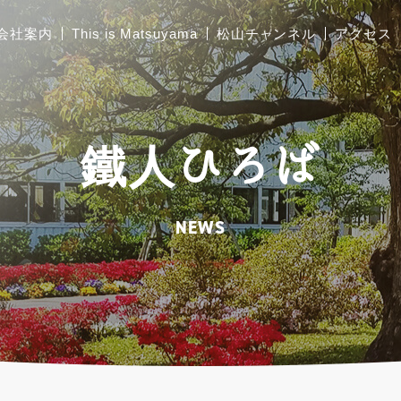
会社案内
This is Matsuyama
松山チャンネル
アクセス
ご挨拶
胴縁加工
鐵人ひろば
会社概要
太陽光架台設計製作
工場および関連施設の
NEWS