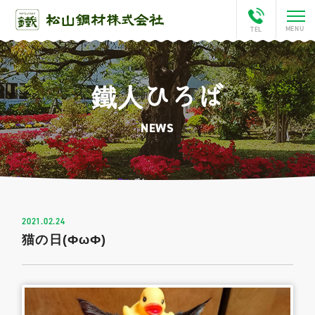
鐵人ひろば
ホーム
NEWS
会社案内
This is Matsuyama
松山チャンネル
2021.02.24
猫の日(ФωФ)
アクセス
鐵人ひろば