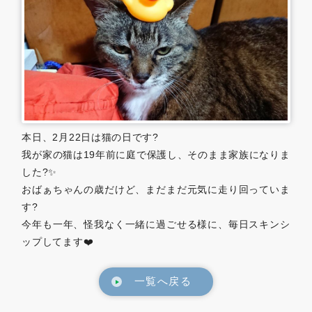
0479-57-3021
Webで
電話をかける
お問い合わせ
本日、2月22日は猫の日です?
我が家の猫は19年前に庭で保護し、そのまま家族になりま
した?✨
おばぁちゃんの歳だけど、まだまだ元気に走り回っていま
す?
今年も一年、怪我なく一緒に過ごせる様に、毎日スキンシ
ップしてます❤️
一覧へ戻る