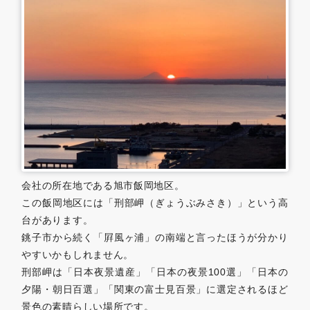
0479-57-3021
Webで
電話をかける
お問い合わせ
会社の所在地である旭市飯岡地区。
この飯岡地区には「刑部岬（ぎょうぶみさき）」という高
台があります。
銚子市から続く「屛風ヶ浦」の南端と言ったほうが分かり
やすいかもしれません。
刑部岬は「日本夜景遺産」「日本の夜景100選」「日本の
夕陽・朝日百選」「関東の富士見百景」に選定されるほど
景色の素晴らしい場所です。