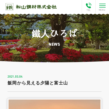
鐵人ひろば
ホーム
NEWS
会社案内
This is Matsuyama
松山チャンネル
2021.03.04
飯岡から見える夕陽と富士山
アクセス
鐵人ひろば