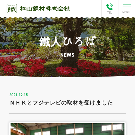
鐵人ひろば
ホーム
NEWS
会社案内
This is Matsuyama
松山チャンネル
2021.12.15
ＮＨＫとフジテレビの取材を受けました
アクセス
鐵人ひろば