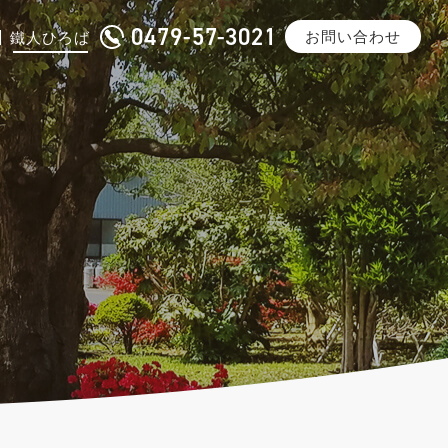
0479-57-3021
お問い合わせ
鐵人ひろば
沿革
一般鋼材加工
メディア掲載
みけどうぶち・スーパーダイマ
®
ご紹介