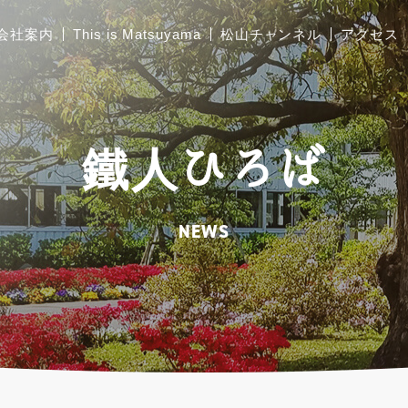
会社案内
This is Matsuyama
松山チャンネル
アクセス
ご挨拶
胴縁加工
鐵人ひろば
会社概要
太陽光架台設計製作
工場および関連施設の
NEWS