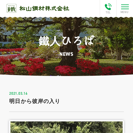
鐵人ひろば
ホーム
NEWS
会社案内
This is Matsuyama
松山チャンネル
2021.03.16
明日から彼岸の入り
アクセス
鐵人ひろば