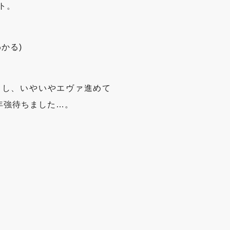
ト。
かる)
るし、いやいやエヴァ進めて
年強待ちました…。