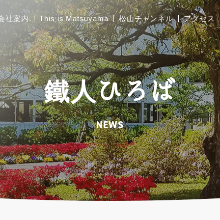
会社案内
This is Matsuyama
松山チャンネル
アクセス
ご挨拶
胴縁加工
鐵人ひろば
会社概要
太陽光架台設計製作
工場および関連施設の
NEWS