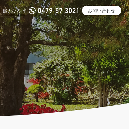
0479-57-3021
お問い合わせ
鐵人ひろば
沿革
一般鋼材加工
メディア掲載
みけどうぶち・スーパーダイマ
®
ご紹介