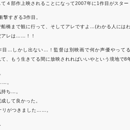
て４部作上映されることになって2007年に1作目がスター
し衝撃すぎる3作目。
船橋まで観に行って、そしてアレですよ…(わかる人にはわ
だアレは……！！
作目…しかし出ない…！監督は別映画で何か声優やって
れて、もう生きてる間に放映されればいいやという境地で8
。
……。
気持ち…。
完成して良かった。
ケリがつきました……。
…