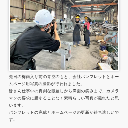
0479-57-3021
Webで
電話をかける
お問い合わせ
先日の梅雨入り前の青空のもと、会社パンフレットとホー
ムページ用写真の撮影が行われました。
皆さん仕事中の真剣な眼差しから満面の笑みまで、カメラ
マンの要求に臆することなく素晴らしい写真が撮れたと思
います。
パンフレットの完成とホームページの更新が待ち遠しいで
す。