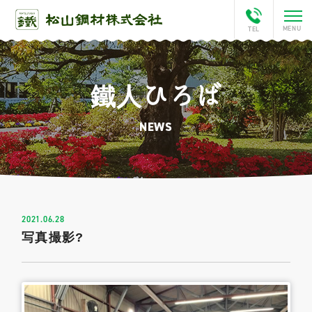
鐵人ひろば
ホーム
NEWS
会社案内
This is Matsuyama
松山チャンネル
2021.06.28
写真撮影?
アクセス
鐵人ひろば