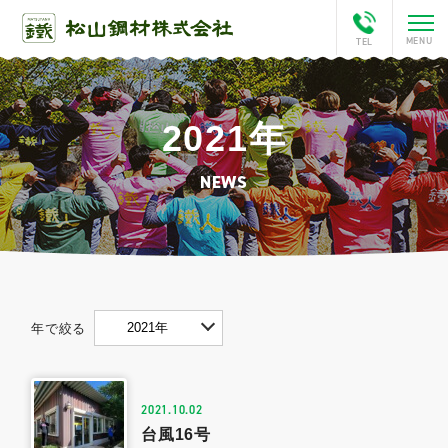
2021年
ホーム
NEWS
会社案内
This is Matsuyama
松山チャンネル
2021年
年で絞る
アクセス
2021.10.02
鐵人ひろば
台風16号