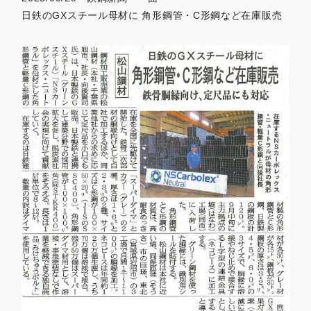
日鉄のGXスチール母材に 角形鋼管・C形鋼など在庫販売
0479-57-3021
Webで
電話をかける
お問い合わせ