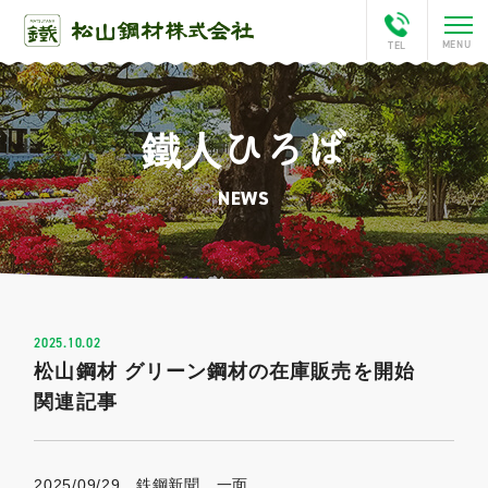
鐵人ひろば
ホーム
NEWS
会社案内
This is Matsuyama
松山チャンネル
2025.10.02
松山鋼材 グリーン鋼材の在庫販売を開始
アクセス
関連記事
鐵人ひろば
2025/09/29 鉄鋼新聞 一面