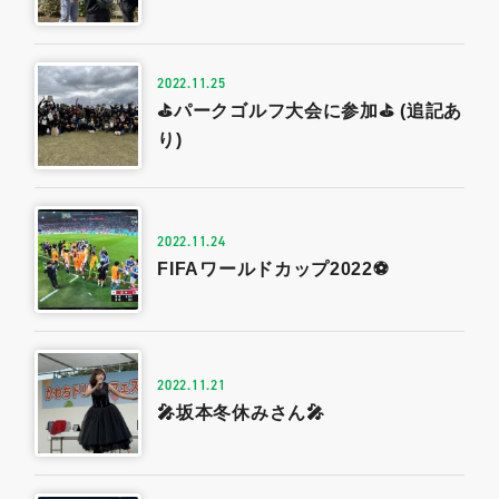
2022.11.25
⛳パークゴルフ大会に参加⛳ (追記あ
0479-57-3021
り)
Webで
電話をかける
お問い合わせ
2022.11.24
FIFAワールドカップ2022⚽
2022.11.21
🎤坂本冬休みさん🎤