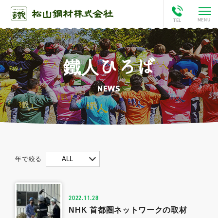
鐵人ひろば
ホーム
NEWS
会社案内
This is Matsuyama
松山チャンネル
年で絞る
ALL
アクセス
2022.11.28
鐵人ひろば
NHK 首都圏ネットワークの取材