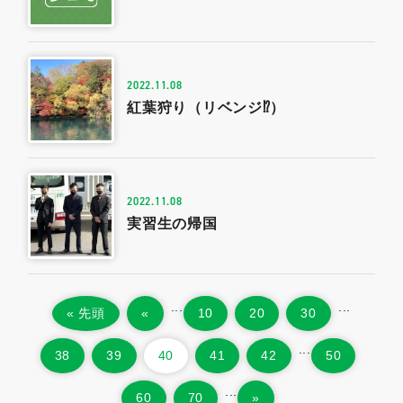
2022.11.08
紅葉狩り（リベンジ⁉）
2022.11.08
実習生の帰国
...
...
« 先頭
«
10
20
30
...
38
39
40
41
42
50
...
60
70
»