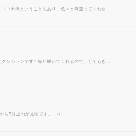
? コロナ禍ということもあり、色々と気遣ってくれた…
たクンシランです? 毎年咲いてくれるので、とてもき…
旬から5月上旬が見頃です。 コロ…