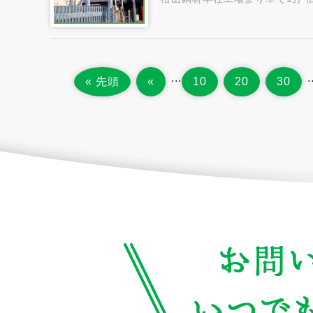
...
.
« 先頭
«
10
20
30