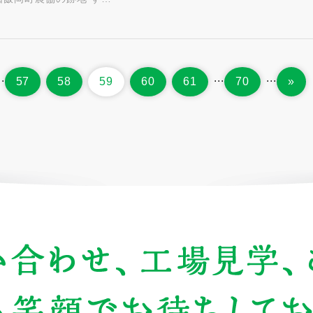
..
...
...
57
58
59
60
61
70
»