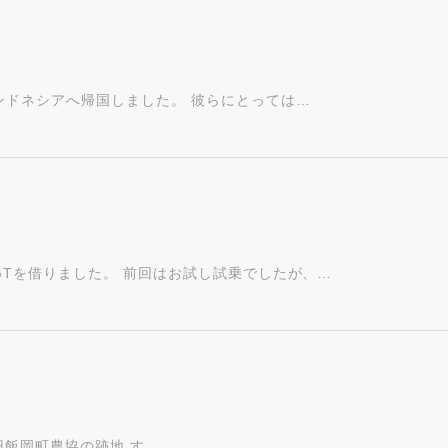
インドネシアへ帰国しました。 彼らにとっては…
0GTを借りました。 前回はお試し試乗でしたが、…
旧飯岡町農協の跡地 す…