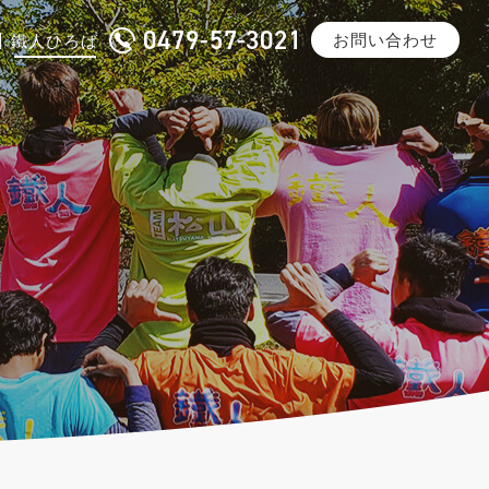
0479-57-3021
お問い合わせ
鐵人ひろば
沿革
一般鋼材加工
メディア掲載
みけどうぶち・スーパーダイマ
®
ご紹介