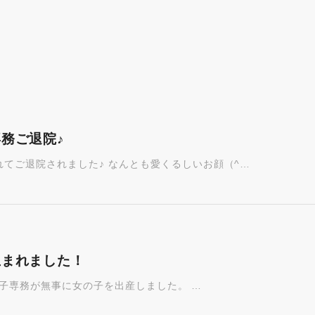
務ご退院♪
てご退院されました♪ なんとも愛くるしいお顔（^…
生まれました！
 美保子専務が無事に女の子を出産しました。 …