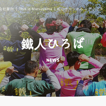
会社案内
This is Matsuyama
松山チャンネル
アクセス
ご挨拶
胴縁加工
鐵人ひろば
会社概要
太陽光架台設計製作
工場および関連施設の
NEWS