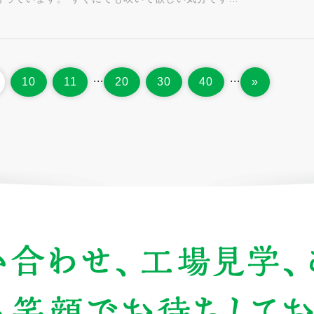
...
...
10
11
20
30
40
»