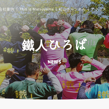
会社案内
This is Matsuyama
松山チャンネル
アクセス
ご挨拶
胴縁加工
鐵人ひろば
会社概要
太陽光架台設計製作
工場および関連施設の
NEWS