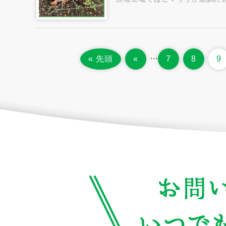
...
« 先頭
«
7
8
9