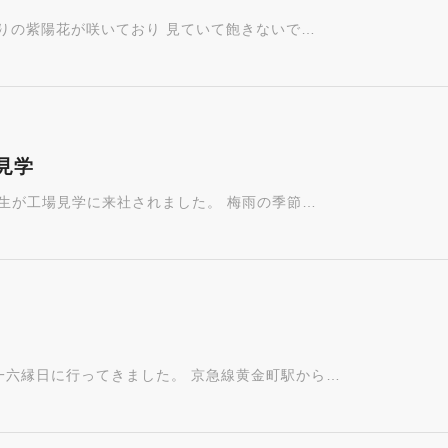
りの紫陽花が咲いており 見ていて飽きないで…
見学
年生が工場見学に来社されました。 梅雨の季節…
一六縁日に行ってきました。 京急線黄金町駅から…