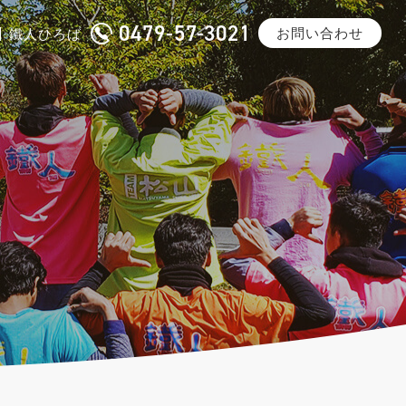
0479-57-3021
お問い合わせ
鐵人ひろば
沿革
一般鋼材加工
メディア掲載
みけどうぶち・スーパーダイマ
®
ご紹介