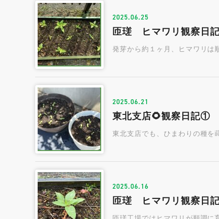
2025.06.25
匝瑳 ヒマワリ観察日記
発芽から約１ヶ月、ヒマワリは
2025.06.21
東北支店🌻観察日記①
東北支店でも、ひまわりの種を蒔
2025.06.16
匝瑳 ヒマワリ観察日記4
匝瑳工場ではヒマワリが順調に