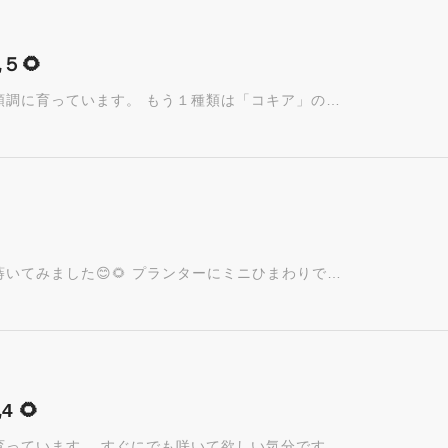
５🌻
順調に育っています。 もう１種類は「コキア」の…
いてみました😊🌻 プランターにミニひまわりで…
 🌻
育っています。 すぐにでも咲いて欲しい気分です…