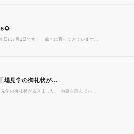
🌻
（今日は7月2日です）、徐々に育ってきています…
工場見学の御礼状が…
場見学の御礼状が届きました。 内容を読んでい…